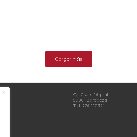
Cargar más
C/. Costa 16, pral.
50001 Zaragoza
Telf: 976 217 374