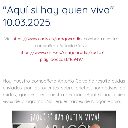
"Aquí si hay quien viva"
10.03.2025.
Vía:
https://www.cartv.es/aragonradio
, colabora nuestro
compañero Antonio Calvo.
https://www.cartv.es/aragonradio/radio?
play=podcast/169497
Hoy, nuestro compañero Antonio Calvo ha resulto dudas
enviadas por los oyentes sobre grietas, normativas de
ruidos, garajes… en nuestra sección «Aquí si hay quien
viva» del programa «No llegues tarde» de
Aragón Radio
.