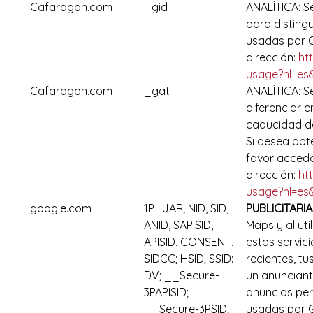
Cafaragon.com
_gid
ANALÍTICA: S
para disting
usadas por G
dirección:
ht
usage?hl=es
Cafaragon.com
_gat
ANALÍTICA: S
diferenciar e
caducidad de
Si desea obt
favor acced
dirección:
ht
usage?hl=es
google.com
1P_JAR; NID, SID,
PUBLICITARIA
ANID, SAPISID,
Maps y al uti
APISID, CONSENT,
estos servic
SIDCC; HSID; SSID:
recientes, t
DV; __Secure-
un anunciant
3PAPISID;
anuncios per
__Secure-3PSID;
usadas por G