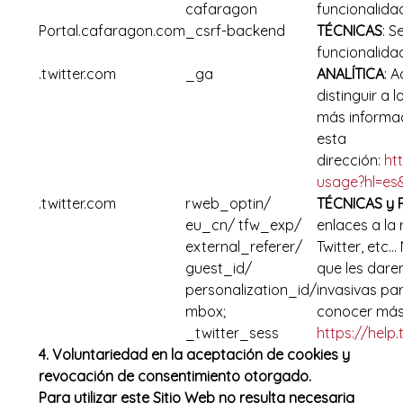
cafaragon
funcionalida
Portal.cafaragon.com
_csrf-backend
TÉCNICAS
: S
funcionalida
.twitter.com
_ga
ANALÍTICA
: 
distinguir a 
más informac
esta
dirección:
ht
usage?hl=es
.twitter.com
rweb_optin/
TÉCNICAS y 
eu_cn/ tfw_exp/
enlaces a la
external_referer/
Twitter, etc…
guest_id/
que les dare
personalization_id/
invasivas par
mbox;
conocer más 
_twitter_sess
https://help
4. Voluntariedad en la aceptación de cookies y
revocación de consentimiento otorgado.
Para utilizar este Sitio Web no resulta necesaria