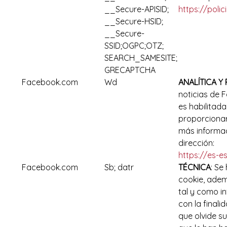
__Secure-APISID;
https://poli
__Secure-HSID;
__Secure-
SSID;OGPC;OTZ;
SEARCH_SAMESITE;
GRECAPTCHA
Facebook.com
Wd
ANALÍTICA Y
noticias de 
es habilitada
proporcionar
más informac
dirección:
https://es-e
Facebook.com
Sb; datr
TÉCNICA
: Se
cookie, adem
tal y como i
con la final
que olvide su