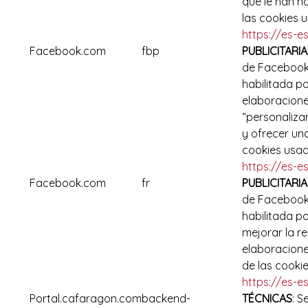
que le han h
las cookies 
https://es-e
Facebook.com
fbp
PUBLICITARIA
de Facebook.
habilitada p
elaboracione
“personalizar
y ofrecer un
cookies usad
https://es-e
Facebook.com
fr
PUBLICITARIA
de Facebook.
habilitada p
mejorar la r
elaboracione
de las cooki
https://es-e
Portal.cafaragon.com
backend-
TÉCNICAS
: S