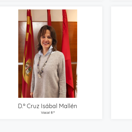
D.ª Cruz Isábal Mallén
Vocal 8.ª