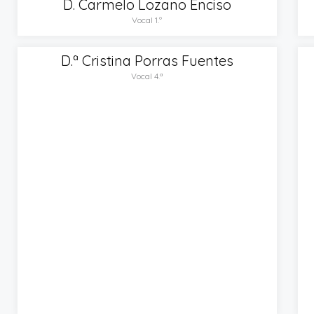
D. Carmelo Lozano Enciso
Vocal 1.º
D.ª Cristina Porras Fuentes
Vocal 4.ª