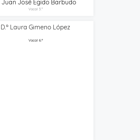
. Juan José Egido Barbudo
Vocal 3.º
D.ª Laura Gimeno López
Vocal 6.ª