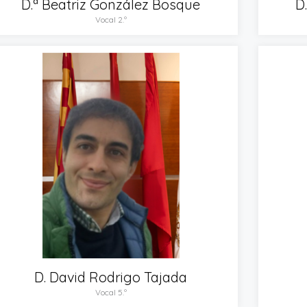
D.ª Beatriz González Bosque
D
Vocal 2.º
D. David Rodrigo Tajada
Vocal 5.º