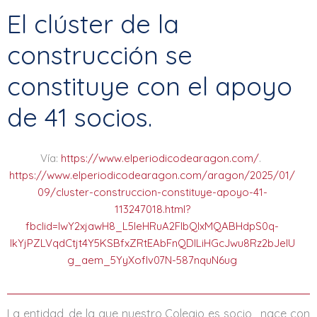
El clúster de la
construcción se
constituye con el apoyo
de 41 socios.
Vía:
https://www.elperiodicodearagon.com/
.
https://www.elperiodicodearagon.com/aragon/2025/01/
09/cluster-construccion-constituye-apoyo-41-
113247018.html?
fbclid=IwY2xjawH8_L5leHRuA2FlbQIxMQABHdpS0q-
lkYjPZLVqdCtjt4Y5KSBfxZRtEAbFnQDILiHGcJwu8Rz2bJelU
g_aem_5YyXofIv07N-587nquN6ug
La entidad, de la que nuestro Colegio es socio, nace con