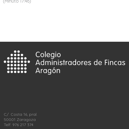
(Minuto 17:46)
C/. Costa 16, pral.
50001 Zaragoza
Telf: 976 217 374