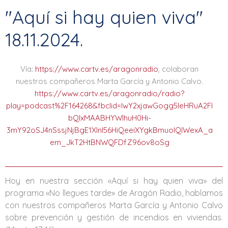
"Aquí si hay quien viva"
18.11.2024.
Vía:
https://www.cartv.es/aragonradio
, colaboran
nuestros compañeros Marta García y Antonio Calvo.
https://www.cartv.es/aragonradio/radio?
play=podcast%2F164268&fbclid=IwY2xjawGogg5leHRuA2Fl
bQIxMAABHYWIhuH0Hi-
3mY92oSJ4nSssjNjBgE1XInI56HiQeeiXYgkBmuolQIWexA_a
em_JkT2HtBNWQFDfZ96ov8oSg
Hoy en nuestra sección «Aquí si hay quien viva» del
programa «No llegues tarde» de
Aragón Radio
, hablamos
con nuestros compañeros Marta García y Antonio Calvo
sobre prevención y gestión de incendios en viviendas.