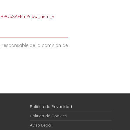
_UFB9OaSAFPmPqbw_aem_v
el responsable de la comisión de
Política de Privacidad
Política de Cookies
Aviso Legal