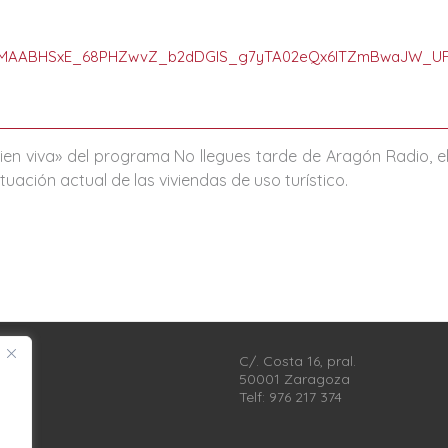
lbQIxMAABHSxE_68PHZwvZ_b2dDGlS_g7yTA02eQx6ITZmBwaJW
ien viva» del programa No llegues tarde de
Aragón Radio
, 
tuación actual de las viviendas de uso turístico.
C/. Costa 16, pral.
50001 Zaragoza
Telf: 976 217 374