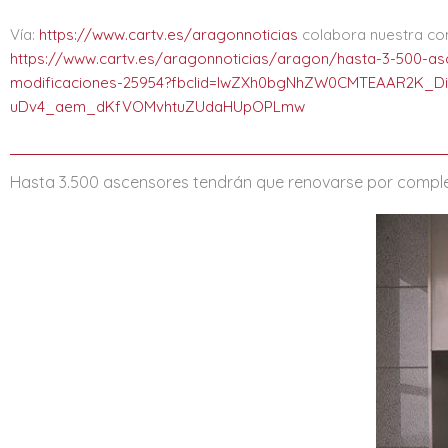
Vía:
https://www.cartv.es/aragonnoticias
colabora nuestra co
https://www.cartv.es/aragonnoticias/aragon/hasta-3-500-as
modificaciones-25954?fbclid=IwZXh0bgNhZW0CMTEAAR2K_D
uDv4_aem_dKfVOMvhtuZUdaHUpOPLmw
Hasta 3.500
ascensores
tendrán que renovarse por compl