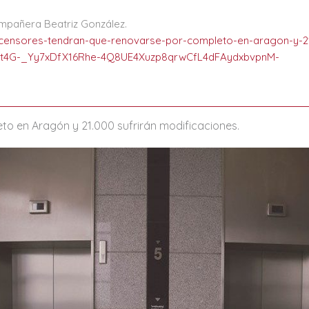
mpañera Beatriz González.
censores-tendran-que-renovarse-por-completo-en-aragon-y-21
it4G-_Yy7xDfX16Rhe-4Q8UE4Xuzp8qrwCfL4dFAydxbvpnM-
eto en
Aragón
y 21.000 sufrirán modificaciones.