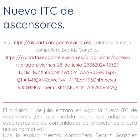
Nueva ITC de
ascensores.
Vía:
https://alacarta.aragontelevision.es
, colabora nuestra
compañera Beatriz González.
https://alacarta.aragontelevision.es/programas/conexio
n-aragon/viernes-28-de-junio-28062024-1832?
fbclid=IwZXh0bgNhZW0CMTAAAR0GvK0XjX-
QfiAjt4RQXNCqWcTxVlHMPlEdYFF6OnPrlhewu-
9jl06BMOc_aem_Xhf4AEUKD4LArF7kCvhLVQ
El próximo 1 de julio entrará en vigor la nueva ITC de
ascensores. ¿En qué medida habrá que adaptar los
ascensores de las comunidades de propietarios a esta
nueva normativa?
Nos lo explica nuestra compañera
Beatriz González