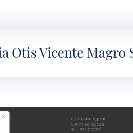
a Otis Vicente Magro 
C/. Costa 16, pral.
50001 Zaragoza
Telf: 976 217 374