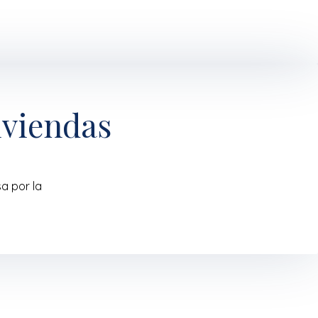
iviendas
a por la